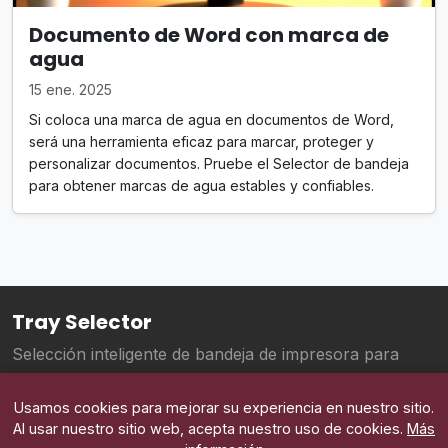
Documento de Word con marca de
agua
15 ene. 2025
Si coloca una marca de agua en documentos de Word,
será una herramienta eficaz para marcar, proteger y
personalizar documentos. Pruebe el Selector de bandeja
para obtener marcas de agua estables y confiables.
Tray Selector
Selección inteligente de bandeja de impresora para
Microsoft Word
Usamos cookies para mejorar su experiencia en nuestro sitio.
© 2025 Tray Selector. Todos los derechos reservados.
Al usar nuestro sitio web, acepta nuestro uso de cookies.
Más
Ahorrando tiempo y dinero a los bufetes de abogados, un clic a